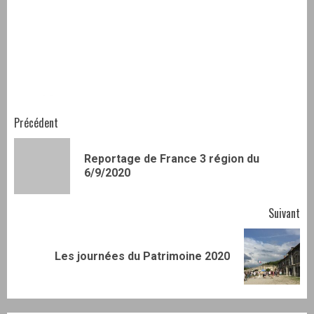
Navigation
Précédent
d’article
Reportage de France 3 région du
Art
6/9/2020
pr
Suivant
Article
Les journées du Patrimoine 2020
suivant: