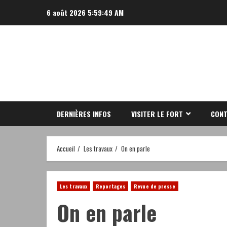
Aller
6 août 2026
5:59:50 AM
au
contenu
DERNIÈRES INFOS
VISITER LE FORT
CONT
Accueil
Les travaux
On en parle
Les travaux
Reportages
Revue de presse
On en parle