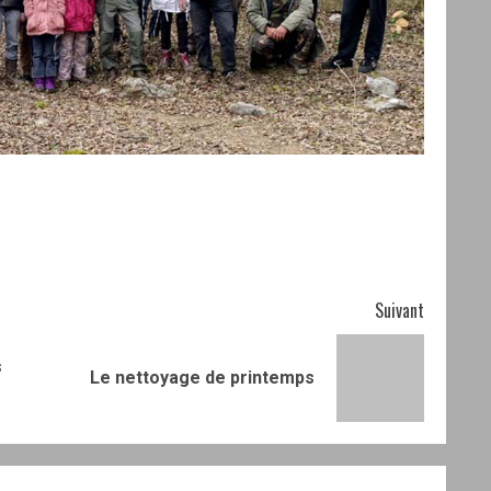
Suivant
s
Article
Article
Le nettoyage de printemps
précédent:
suivant: