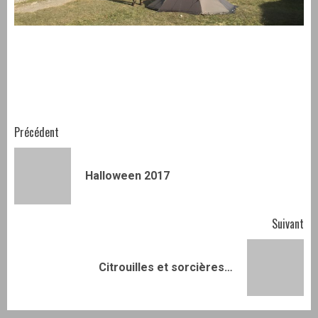
Navigation
Précédent
d’article
Art
Halloween 2017
pr
Suivant
Article
Citrouilles et sorcières…
suivant: