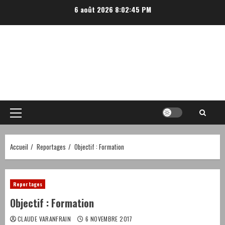
Aller
6 août 2026
8:02:45 PM
au
contenu
Menu
principal
Accueil
Reportages
Objectif : Formation
Reportages
Objectif : Formation
CLAUDE VARANFRAIN
6 NOVEMBRE 2017