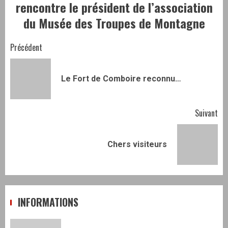
rencontre le président de l’association
du Musée des Troupes de Montagne
Navigation
Précédent
d’article
Art
Le Fort de Comboire reconnu…
pr
Suivant
Article
Chers visiteurs
suivant:
INFORMATIONS