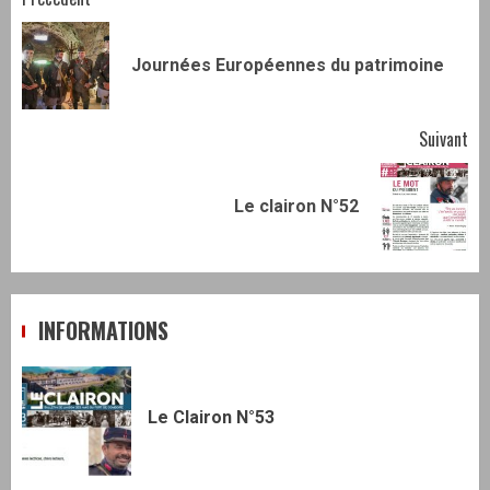
Navigation
d’article
Art
Journées Européennes du patrimoine
pr
Suivant
Article
Le clairon N°52
suivant:
INFORMATIONS
Le Clairon N°53