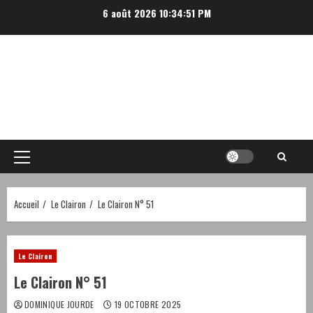
Aller
6 août 2026
10:34:51 PM
au
contenu
Menu
principal
Accueil
Le Clairon
Le Clairon N° 51
Le Clairon
Le Clairon N° 51
DOMINIQUE JOURDE
19 OCTOBRE 2025