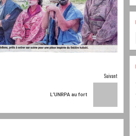
Suivant
Article
Article
L’UNRPA au fort
précédent:
suivant: