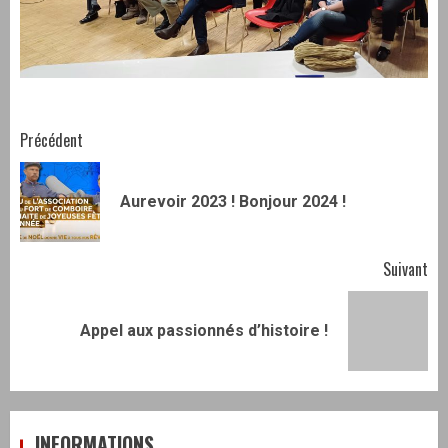
Navigation
Précédent
d’article
Art
Aurevoir 2023 ! Bonjour 2024 !
pr
Suivant
Article
Appel aux passionnés d’histoire !
suivant:
INFORMATIONS